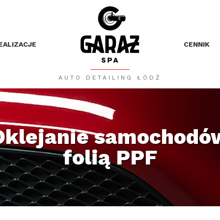
EALIZACJE
CENNIK
AUTO DETAILING ŁÓDŹ
Oklejanie samochodó
folią PPF