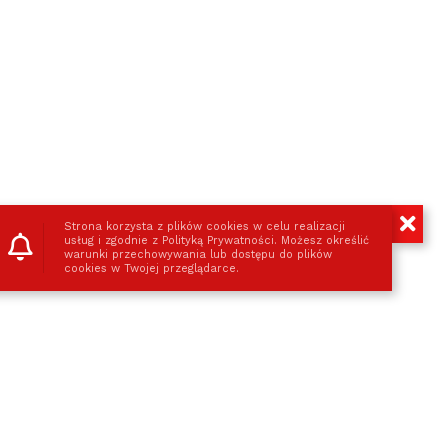
G
KONTAKT
Strona korzysta z plików cookies w celu realizacji
usług i zgodnie z Polityką Prywatności. Możesz określić
olią
regeneracja skóry
warunki przechowywania lub dostępu do plików
cookies w Twojej przeglądarce.