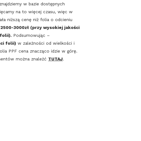
ie znajdziemy w bazie dostępnych
więcamy na to więcej czasu, więc w
ła niższą cenę niż folia o odcieniu
.
2500-3000zł (przy wysokiej jakości
olii).
Podsumowując –
i folii)
w zależności od wielkości i
olia PPF cena znacząco idzie w górę.
lementów można znaleźć
TUTAJ
.