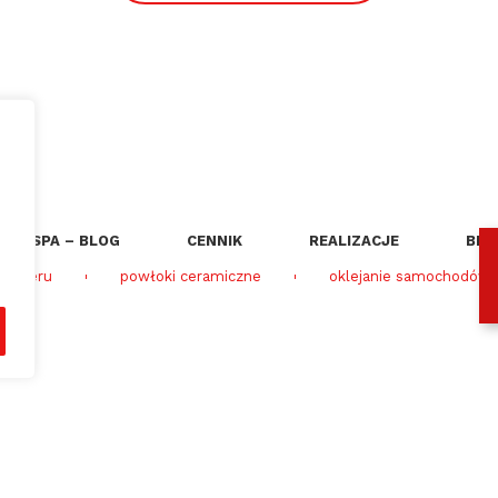
RAŻ SPA – BLOG
CENNIK
REALIZACJE
BLO
 lakieru
powłoki ceramiczne
oklejanie samochodów f