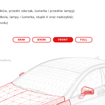
ików, przedni zderzak, lusterka i przednie lampy);
kola, lampy i lusterka, słupki A oraz nadszybie);
hodu)
BRAK
BIKINI
FRONT
FULL