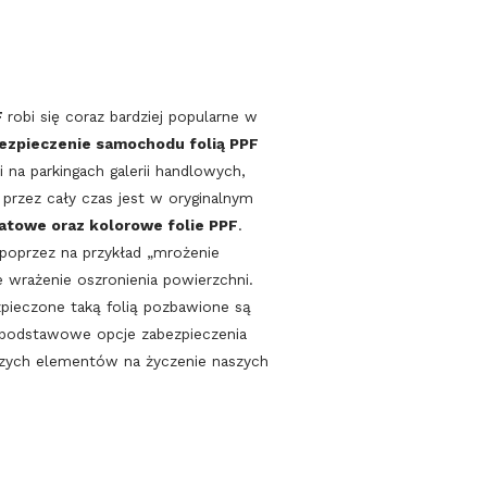
F
robi się coraz bardziej popularne w
ezpieczenie samochodu folią PPF
 na parkingach galerii handlowych,
 przez cały czas jest w oryginalnym
atowe oraz kolorowe folie PPF
.
oprzez na przykład „mrożenie
e wrażenie oszronienia powierzchni.
zpieczone taką folią pozbawione są
 podstawowe opcje zabezpieczenia
nczych elementów na życzenie naszych