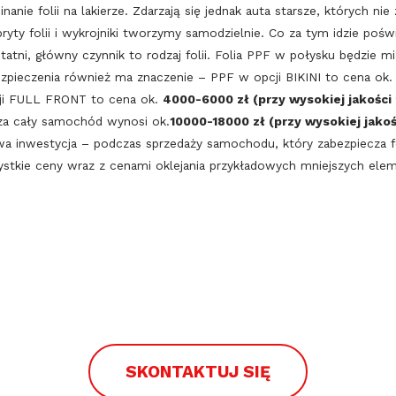
inanie folii na lakierze. Zdarzają się jednak auta starsze, których n
yty folii i wykrojniki tworzymy samodzielnie. Co za tym idzie poś
tni, główny czynnik to rodzaj folii. Folia PPF w połysku będzie mia
zpieczenia również ma znaczenie – PPF w opcji BIKINI to cena ok
cji FULL FRONT to cena ok.
4000-6000 zł (przy wysokiej jakości f
 za cały samochód wynosi ok.
10000-18000 zł
(przy wysokiej jakośc
wa inwestycja – podczas sprzedaży samochodu, który zabezpiecza f
stkie ceny wraz z cenami oklejania przykładowych mniejszych e
SKONTAKTUJ SIĘ