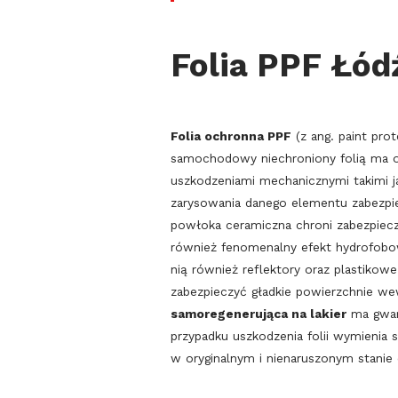
Folia PPF Łód
Folia ochronna PPF
(z ang. paint prot
samochodowy niechroniony folią ma 
uszkodzeniami mechanicznymi takimi ja
zarysowania danego elementu zabezpiec
powłoka ceramiczna chroni zabezpiec
również fenomenalny efekt hydrofobowy
nią również reflektory oraz plastiko
zabezpieczyć gładkie powierzchnie w
samoregenerująca na lakier
ma gwara
przypadku uszkodzenia folii wymienia s
w oryginalnym i nienaruszonym stanie