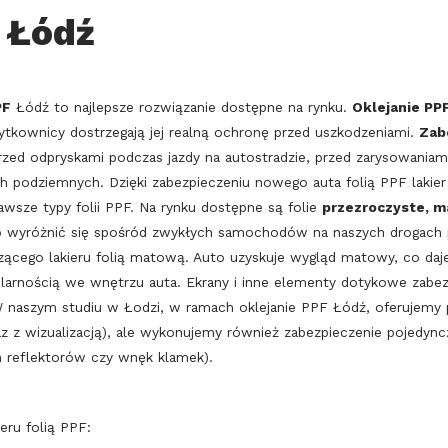
 Łódź
PF
Łódź to najlepsze rozwiązanie dostępne na rynku.
Oklejanie PP
ytkownicy dostrzegają jej realną ochronę przed uszkodzeniami.
Zab
ed odpryskami podczas jazdy na autostradzie, przed zarysowaniami
ch podziemnych. Dzięki zabezpieczeniu nowego auta folią PPF lakier
awsze typy folii PPF. Na rynku dostępne są folie
przezroczyste, m
 wyróżnić się spośród zwykłych samochodów na naszych drogach p
zczącego lakieru folią matową. Auto uzyskuje wygląd matowy, co daj
ularnością we wnętrzu auta. Ekrany i inne elementy dotykowe zabe
W naszym studiu w Łodzi, w ramach oklejanie PPF Łódź, oferujemy
raz z wizualizacją), ale wykonujemy również zabezpieczenie pojedy
h reflektorów czy wnęk klamek).
eru folią PPF: