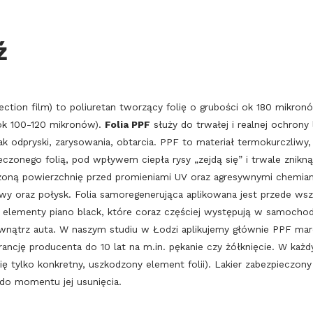
ź
ection film) to poliuretan tworzący folię o grubości ok 180 mikronó
ok 100-120 mikronów).
Folia PPF
służy do trwałej i realnej ochron
k odpryski, zarysowania, obtarcia. PPF to materiał termokurczliwy
zonego folią, pod wpływem ciepła rysy „zejdą się” i trwale znikną
zoną powierzchnię przed promieniami UV oraz agresywnymi chemiam
 oraz połysk. Folia samoregenerująca aplikowana jest przede wszys
we elementy piano black, które coraz częściej występują w samocho
ewnątrz auta. W naszym studiu w Łodzi aplikujemy głównie PPF ma
ncję producenta do 10 lat na m.in. pękanie czy żółknięcie. W k
ię tylko konkretny, uszkodzony element folii). Lakier zabezpieczon
 do momentu jej usunięcia.