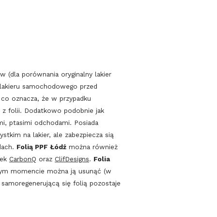
w (dla porównania oryginalny lakier
y lakieru samochodowego przed
, co oznacza, że w przypadku
 z folii. Dodatkowo podobnie jak
i, ptasimi odchodami. Posiada
tkim na lakier, ale zabezpiecza sią
dach.
Folią PPF Łódź
można również
rek
CarbonQ
oraz
ClifDesigns
.
Folia
ażdym momencie można ją usunąć (w
y samoregenerującą się folią pozostaje