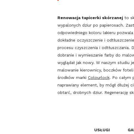
Renowacja tapicerki skórzanej
to sk
wypalonych dziur po papierosach. Zas
odpowiedniego koloru lakieru pozwala 
dokładne oczyszczenie i odtłuszczenie
procesu czyszczenia i odtłuszczania.
dobranie i wymieszanie farby do malow
wyglądał jak nowy. W naszym studiu je
malowanie kierownicy, boczków fotel
środków marki
Colourlock
. Po całym 
naprawiany element, by mógł dłużej c
obtarć, drobnych dziur. Regenerację s
USŁUGI
GA