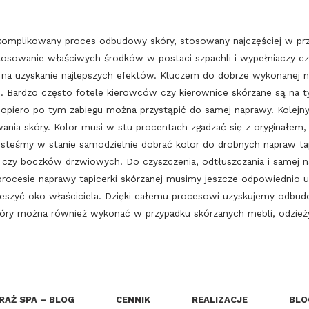
omplikowany proces odbudowy skóry, stosowany najczęściej w prz
tosowanie właściwych środków w postaci szpachli i wypełniaczy c
na uzyskanie najlepszych efektów. Kluczem do dobrze wykonanej nap
. Bardzo często fotele kierowców czy kierownice skórzane są na t
 Dopiero po tym zabiegu można przystąpić do samej naprawy. Kolej
ania skóry. Kolor musi w stu procentach zgadzać się z oryginałem
steśmy w stanie samodzielnie dobrać kolor do drobnych napraw tapi
i czy boczków drzwiowych. Do czyszczenia, odtłuszczania i sam
procesie naprawy tapicerki skórzanej musimy jeszcze odpowiednio 
ieszyć oko właściciela. Dzięki całemu procesowi uzyskujemy odbud
kóry można również wykonać w przypadku skórzanych mebli, odzieży 
RAŻ SPA – BLOG
CENNIK
REALIZACJE
BLO