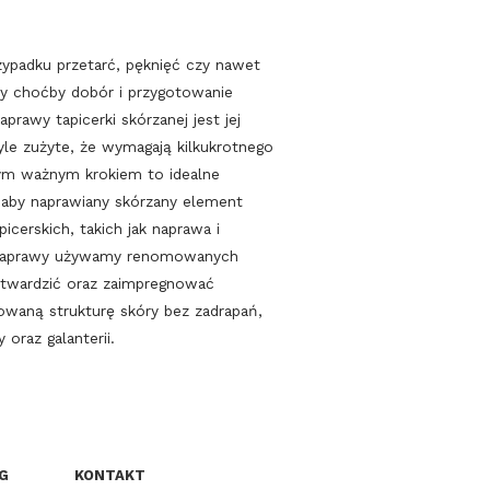
ypadku przetarć, pęknięć czy nawet
zy choćby dobór i przygotowanie
rawy tapicerki skórzanej jest jej
yle zużyte, że wymagają kilkukrotnego
nym ważnym krokiem to idealne
, aby naprawiany skórzany element
cerskich, takich jak naprawa i
ej naprawy używamy renomowanych
utwardzić oraz zaimpregnować
owaną strukturę skóry bez zadrapań,
oraz galanterii.
G
KONTAKT