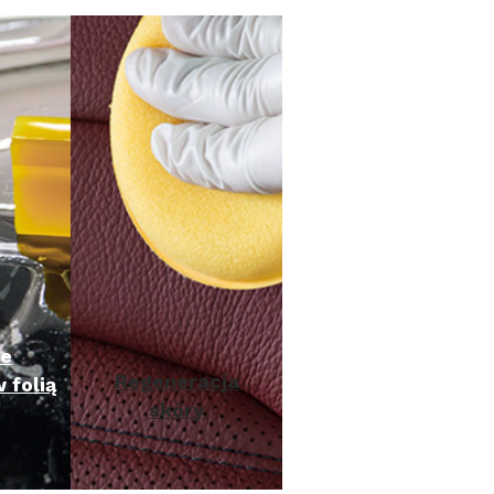
ie
Regeneracja
folią
skóry