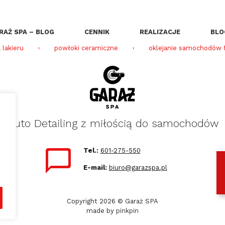
RAŻ SPA – BLOG
CENNIK
REALIZACJE
BLO
 lakieru
powłoki ceramiczne
oklejanie samochodów f
Auto Detailing z miłością do samochodów
Tel.:
601-275-550
E-mail:
biuro@garazspa.pl
Copyright 2026 © Garaż SPA
made by
pinkpin