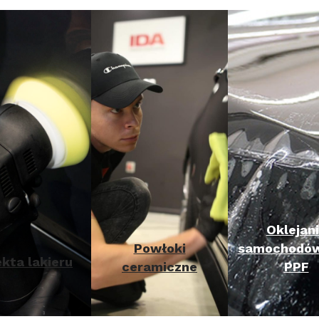
Oklejan
Powłoki
samochodów 
kta lakieru
ceramiczne
PPF