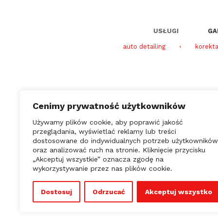
USŁUGI
GA
auto detailing
korekta
Cenimy prywatność użytkowników
Używamy plików cookie, aby poprawić jakość
przeglądania, wyświetlać reklamy lub treści
dostosowane do indywidualnych potrzeb użytkowników
Garaż SPA
oraz analizować ruch na stronie. Kliknięcie przycisku
Świtezianki 36
„Akceptuj wszystkie” oznacza zgodę na
Łódź
wykorzystywanie przez nas plików cookie.
Dostosuj
Odrzucać
Akceptuj wszystko