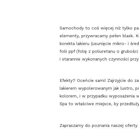
Samochody to coś więcej niż tylko pas
elementy, przywracamy pełen blask. Ka
korekta lakieru (usunięcie mikro- i ś
folii ppf (folię z poliuretanu o grubo
i starannie wykonanych czynności przy
Efekty? Oceńcie sami! Zajrzyjcie do z
lakierem wypolerowanym jak lustro, 
kolorem, i w przypadku wyposażenia w
Spa to właściwe miejsce, by przedłuż
Zapraszamy do poznania naszej oferty 