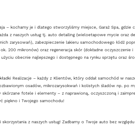
ja – kochamy je i dlatego stworzyliśmy miejsce, Garaż Spa, gdzie c
żda z naszych usług tj. auto detailing (wieloetapowe mycie oraz de
rednich zarysowań), zabezpieczenie lakieru samochodowego łódź pop
ści ok. 200 mikronów) oraz regeneracja skór (dokładne oczyszczenie 
 użyciu obecnie najlepszego i dostępnego na rynku sprzętu oraz śr
akładki Realizacje – każdy z Klientów, który oddał samochód w nasz
pozbawionym osadów, mikrozarysokwań i kolistych śladów np. po m
 skórzane fotele i elementy – z naprawioną, oczyszczoną i zaimpr
yć piękno i Twojego samochodu!
i skorzystania z naszych usług! Zadbamy o Twoje auto bez względu 