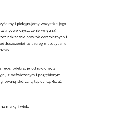
zyścimy i pielęgnujemy wszystkie jego
tailingowe czyszczenie wnętrza),
rzez nakładanie powłok ceramicznych i
i odtłuszczenie) to szereg metodycznie
odków.
e ręce, odebrał je odnowione, z
yjni, z odświeżonym i pogłębionym
egnowaną skórzaną tapicerką. Garaż
na markę i wiek.