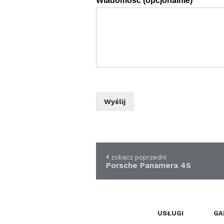
Wiadomość (opcjonalnie)
Wyślij
zobacz poprzedni
Porsche Panamera 4S
USŁUGI
GA