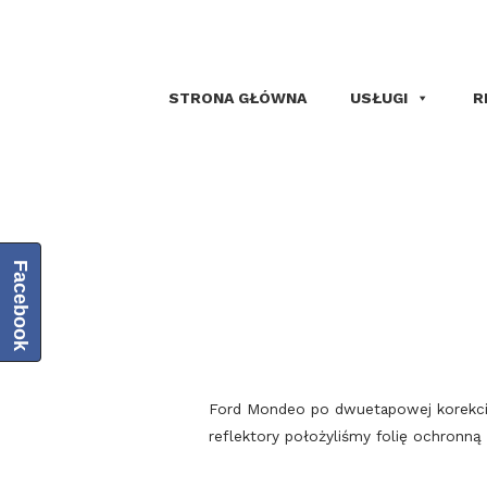
STRONA GŁÓWNA
USŁUGI
R
Facebook
Ford Mondeo po dwuetapowej korekcie l
reflektory położyliśmy folię ochronną