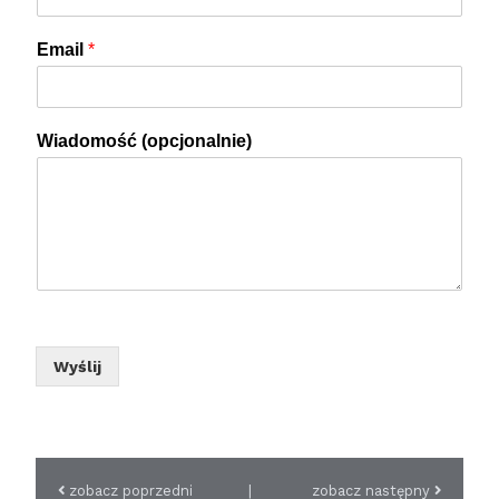
Email
*
Wiadomość (opcjonalnie)
Wyślij
zobacz poprzedni
|
zobacz następny