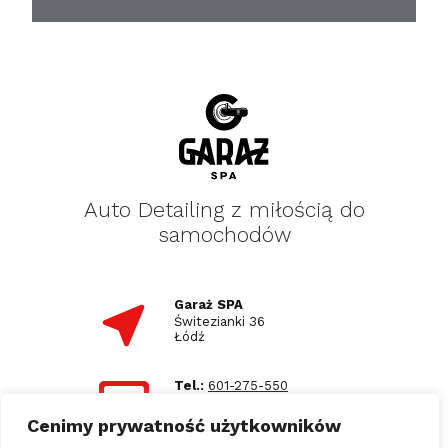
Auto Detailing z miłością do
samochodów
Garaż SPA
Świtezianki 36
Łódź
Tel.:
601-275-550
E-mail:
biuro@garazspa.pl
Cenimy prywatność użytkowników