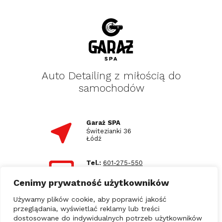
Auto Detailing z miłością do
samochodów
Garaż SPA
Świtezianki 36
Łódź
Tel.:
601-275-550
E-mail:
biuro@garazspa.pl
Cenimy prywatność użytkowników
Używamy plików cookie, aby poprawić jakość
Godziny otwarcia
przeglądania, wyświetlać reklamy lub treści
Strona korzysta z plików cookies w celu
00
00
Pn - Pt: 9
- 17
realizacji usług i zgodnie z Polityką Prywatności.
dostosowane do indywidualnych potrzeb użytkowników
Możesz określić warunki przechowywania lub