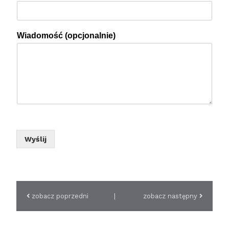
Wiadomość (opcjonalnie)
Wyślij
zobacz poprzedni
|
zobacz następny