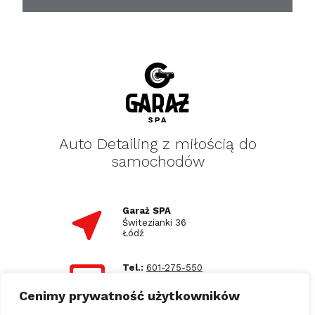
Auto Detailing z miłością do
samochodów
Garaż SPA
Świtezianki 36
Łódź
Tel.:
601-275-550
E-mail:
biuro@garazspa.pl
Cenimy prywatność użytkowników