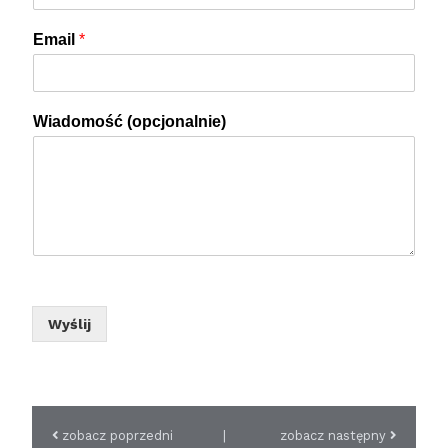
Email
*
Wiadomość (opcjonalnie)
Wyślij
zobacz poprzedni
|
zobacz następny