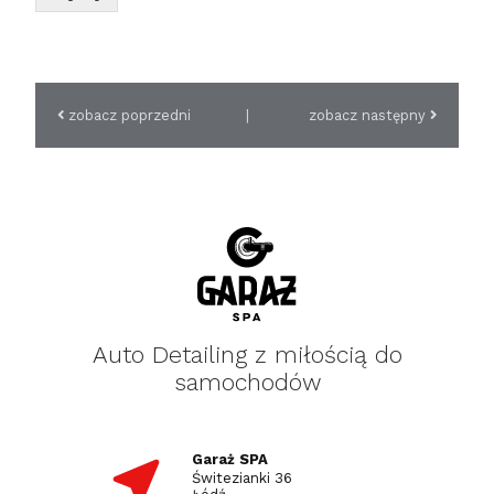
zobacz poprzedni
|
zobacz następny
Auto Detailing z miłością do
samochodów
Garaż SPA
Świtezianki 36