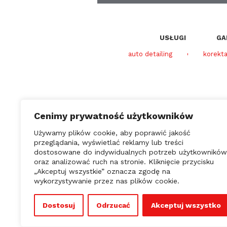
USŁUGI
GA
auto detailing
korekta
Cenimy prywatność użytkowników
Używamy plików cookie, aby poprawić jakość
przeglądania, wyświetlać reklamy lub treści
dostosowane do indywidualnych potrzeb użytkowników
Garaż SPA
oraz analizować ruch na stronie. Kliknięcie przycisku
Świtezianki 36
„Akceptuj wszystkie” oznacza zgodę na
Łódź
wykorzystywanie przez nas plików cookie.
Dostosuj
Odrzucać
Akceptuj wszystko