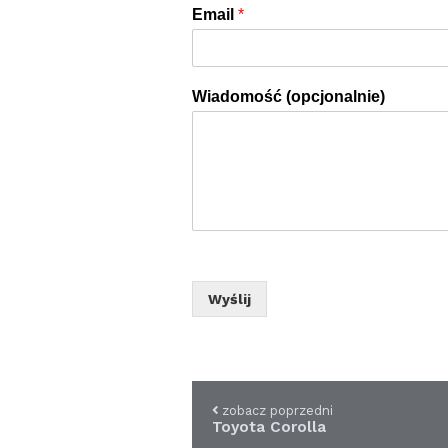
Email
*
Wiadomość (opcjonalnie)
Wyślij
zobacz poprzedni
Toyota Corolla