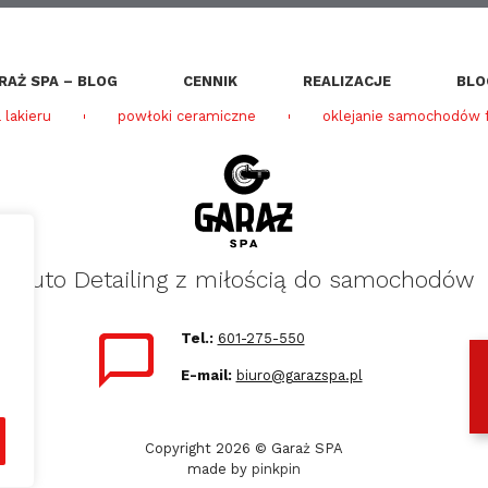
RAŻ SPA – BLOG
CENNIK
REALIZACJE
BLO
 lakieru
powłoki ceramiczne
oklejanie samochodów f
Auto Detailing z miłością do samochodów
Tel.:
601-275-550
E-mail:
biuro@garazspa.pl
Copyright 2026 © Garaż SPA
made by
pinkpin