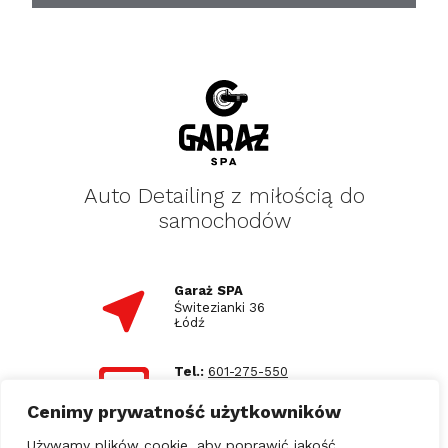
Auto Detailing z miłością do
samochodów
Garaż SPA
Świtezianki 36
Łódź
Tel.:
601-275-550
E-mail:
biuro@garazspa.pl
Cenimy prywatność użytkowników
Używamy plików cookie, aby poprawić jakość