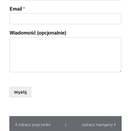
Email
*
Wiadomość (opcjonalnie)
Wyślij
zobacz poprzedni
|
zobacz następny