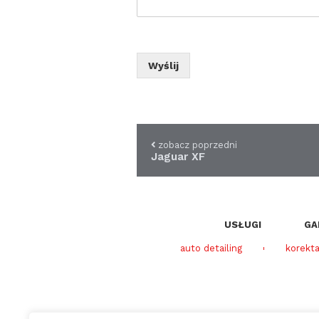
Wyślij
zobacz poprzedni
Jaguar XF
USŁUGI
GA
auto detailing
korekta