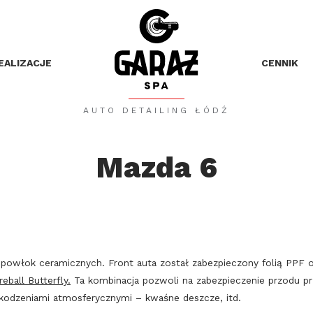
EALIZACJE
CENNIK
AUTO DETAILING ŁÓDŹ
Mazda 6
z powłok ceramicznych. Front auta został zabezpieczony folią PPF
reball Butterfly.
Ta kombinacja pozwoli na zabezpieczenie przodu p
szkodzeniami atmosferycznymi – kwaśne deszcze, itd.