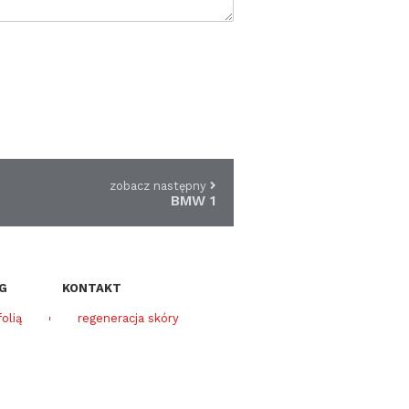
zobacz następny
BMW 1
G
KONTAKT
olią
regeneracja skóry