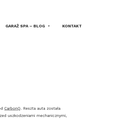
GARAŻ SPA – BLOG
KONTAKT
 od
CarbonQ
. Reszta auta została
rzed uszkodzeniami mechanicznymi,