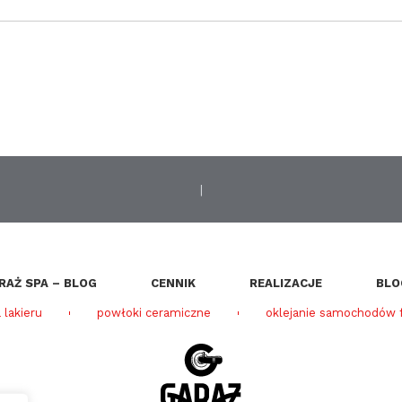
|
RAŻ SPA – BLOG
CENNIK
REALIZACJE
BLO
 lakieru
powłoki ceramiczne
oklejanie samochodów f