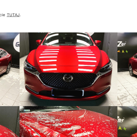
ecie
TUTAJ
.