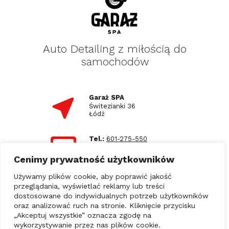
Auto Detailing z miłością do
samochodów
Garaż SPA
Świtezianki 36
Łódź
Tel.:
601-275-550
E-mail:
biuro@garazspa.pl
Cenimy prywatność użytkowników
Używamy plików cookie, aby poprawić jakość
Godziny otwarcia
przeglądania, wyświetlać reklamy lub treści
Strona korzysta z plików cookies w celu
00
00
Pn - Pt: 9
- 17
realizacji usług i zgodnie z Polityką Prywatności.
dostosowane do indywidualnych potrzeb użytkowników
Możesz określić warunki przechowywania lub
oraz analizować ruch na stronie. Kliknięcie przycisku
dostępu do plików cookies w Twojej
przeglądarce.
„Akceptuj wszystkie” oznacza zgodę na
wykorzystywanie przez nas plików cookie.