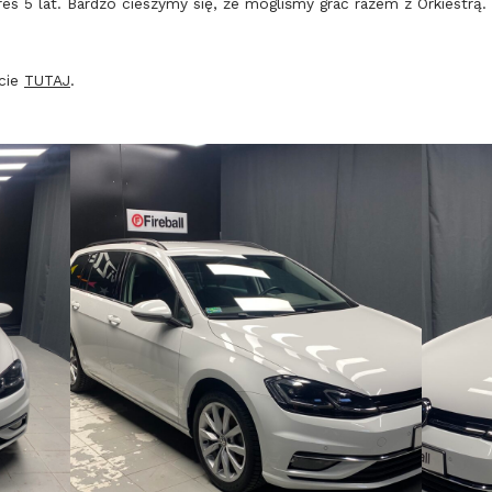
kres 5 lat. Bardzo cieszymy się, że mogliśmy grać razem z Orkiestrą
ecie
TUTAJ
.