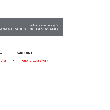
zobacz następny
cedes BRABUS 800 GLS 63AMG
G
KONTAKT
olią
regeneracja skóry