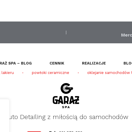
|
Mer
RAŻ SPA – BLOG
CENNIK
REALIZACJE
BLO
 lakieru
powłoki ceramiczne
oklejanie samochodów f
Auto Detailing z miłością do samochodów