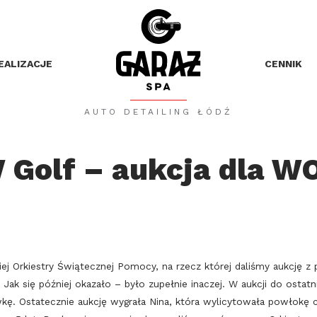
EALIZACJE
CENNIK
AUTO DETAILING ŁÓDŹ
 Golf – aukcja dla W
iej Orkiestry Świątecznej Pomocy, na rzecz której daliśmy aukcję z
. Jak się później okazało – było zupełnie inaczej. W aukcji do ostat
awkę. Ostatecznie aukcję wygrała Nina, która wylicytowała powłokę