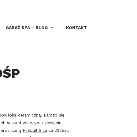
GARAŻ SPA – BLOG
KONTAKT
OŚP
 powłoką ceramiczną. Bardzo się
nich sekund walczyło dziesięciu
 ceramiczną
Fireball Silla
za 2325zł.